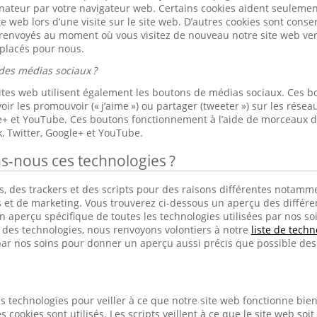
nateur par votre navigateur web. Certains cookies aident seulement 
ite web lors d’une visite sur le site web. D’autres cookies sont cons
 renvoyés au moment où vous visitez de nouveau notre site web ver
 placés pour nous.
des médias sociaux ?
sites web utilisent également les boutons de médias sociaux. Ces b
ir les promouvoir (« j’aime ») ou partager (tweeter ») sur les rés
le+ et YouTube. Ces boutons fonctionnement à l’aide de morceaux 
, Twitter, Google+ et YouTube.
ns-nous ces technologies ?
, des trackers et des scripts pour des raisons différentes notamme
s et de marketing. Vous trouverez ci-dessous un aperçu des différen
 aperçu spécifique de toutes les technologies utilisées par nos soins
s des technologies, nous renvoyons volontiers à notre
liste de techn
ar nos soins pour donner un aperçu aussi précis que possible des 
s technologies pour veiller à ce que notre site web fonctionne bien e
s cookies sont utilisés. Les scripts veillent à ce que le site web soit 