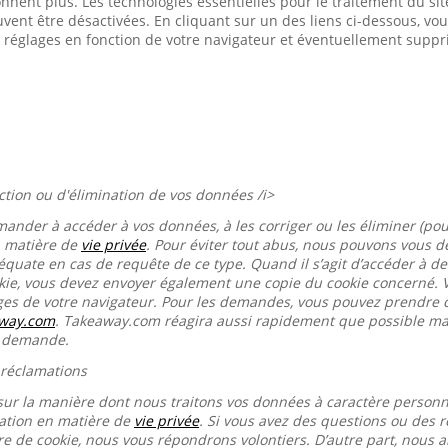
onnent plus. Les technologies essentielles pour le traitement du s
euvent être désactivées. En cliquant sur un des liens ci-dessous, 
 réglages en fonction de votre navigateur et éventuellement suppr
ection ou d'élimination de vos données /i>
mander à accéder à vos données, à les corriger ou les éliminer (pou
n matière de
vie privée
. Pour éviter tout abus, nous pouvons vous
équate en cas de requête de ce type. Quand il s’agit d’accéder à d
okie, vous devez envoyer également une copie du cookie concerné. 
ages de votre navigateur. Pour les demandes, vous pouvez prendre 
away.com
. Takeaway.com réagira aussi rapidement que possible mai
e demande.
 réclamations
sur la manière dont nous traitons vos données à caractère person
ration en matière de
vie privée
. Si vous avez des questions ou des r
re de cookie, nous vous répondrons volontiers. D’autre part, nous