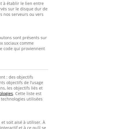
à établir le lien entre
ervés sur le disque dur de
s nos serveurs ou vers
outons sont présents sur
eaux sociaux comme
de code qui proviennent
nt : des objectifs
ts objectifs de l’usage
, les objectifs liés et
ologies
. Cette liste est
technologies utilisées
t soit aisé à utiliser. À
interactif et à ce qu’il se