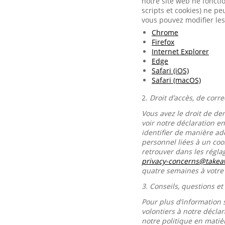
notre site web ne foncti
scripts et cookies) ne p
vous pouvez modifier les
Chrome
Firefox
Internet Explorer
Edge
Safari (iOS)
Safari (macOS)
2.
Droit d’accès, de corr
Vous avez le droit de de
voir notre déclaration e
identifier de manière ad
personnel liées à un co
retrouver dans les régl
privacy-concerns@take
quatre semaines à votr
3.
Conseils, questions et
Pour plus d’information 
volontiers à notre décla
notre politique en matiè